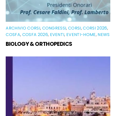
ARCHIVIO CORSI
,
CONGRESSI
,
CORSI
,
CORSI 2026
,
COSFA
,
COSFA 2026
,
EVENTI
,
EVENTI-HOME
,
NEWS
BIOLOGY & ORTHOPEDICS