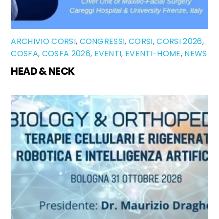
ARCHIVIO CORSI
,
CONGRESSI
,
CORSI
,
CORSI 2026
,
COSFA
,
COSFA 2026
,
EVENTI
,
EVENTI-HOME
,
NEWS
HEAD & NECK