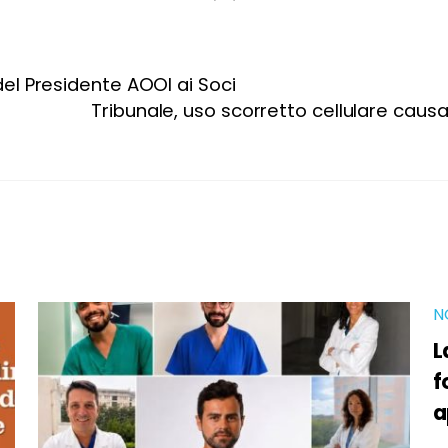
 del Presidente AOOI ai Soci
Tribunale, uso scorretto cellulare cau
N
L
f
a