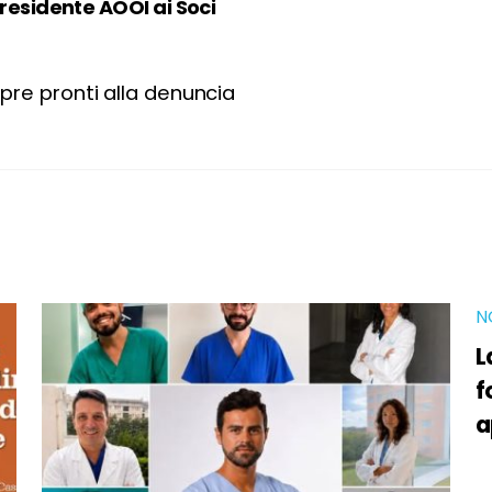
 Presidente AOOI ai Soci
pre pronti alla denuncia
N
L
f
a