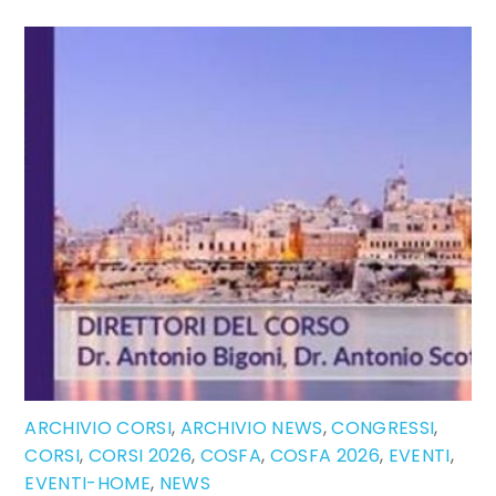
ARCHIVIO CORSI
,
ARCHIVIO NEWS
,
CONGRESSI
,
CORSI
,
CORSI 2026
,
COSFA
,
COSFA 2026
,
EVENTI
,
EVENTI-HOME
,
NEWS