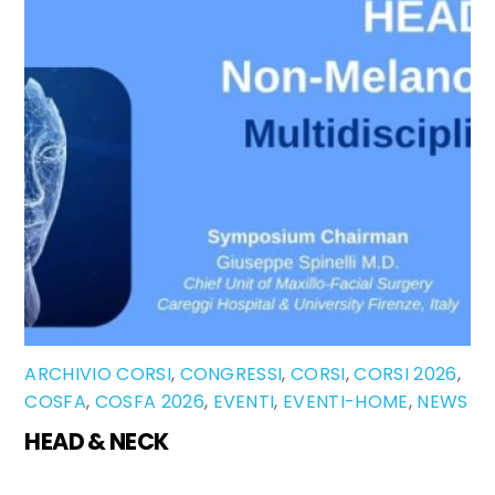
ARCHIVIO CORSI
,
CONGRESSI
,
CORSI
,
CORSI 2026
,
COSFA
,
COSFA 2026
,
EVENTI
,
EVENTI-HOME
,
NEWS
HEAD & NECK