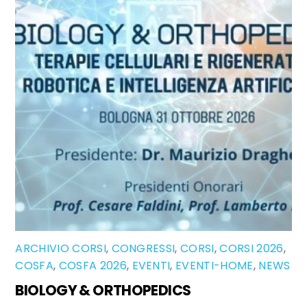
ARCHIVIO CORSI
,
CONGRESSI
,
CORSI
,
CORSI 2026
,
COSFA
,
COSFA 2026
,
EVENTI
,
EVENTI-HOME
,
NEWS
BIOLOGY & ORTHOPEDICS