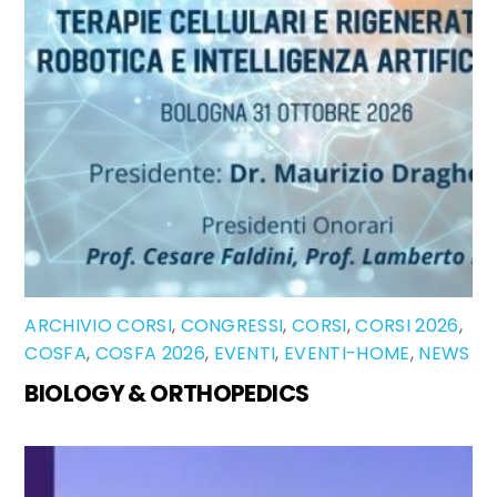
ARCHIVIO CORSI
,
CONGRESSI
,
CORSI
,
CORSI 2026
,
COSFA
,
COSFA 2026
,
EVENTI
,
EVENTI-HOME
,
NEWS
BIOLOGY & ORTHOPEDICS