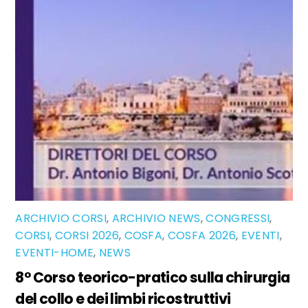
ARCHIVIO CORSI
,
ARCHIVIO NEWS
,
CONGRESSI
,
CORSI
,
CORSI 2026
,
COSFA
,
COSFA 2026
,
EVENTI
,
EVENTI-HOME
,
NEWS
8° Corso teorico-pratico sulla chirurgia
del collo e dei limbi ricostruttivi