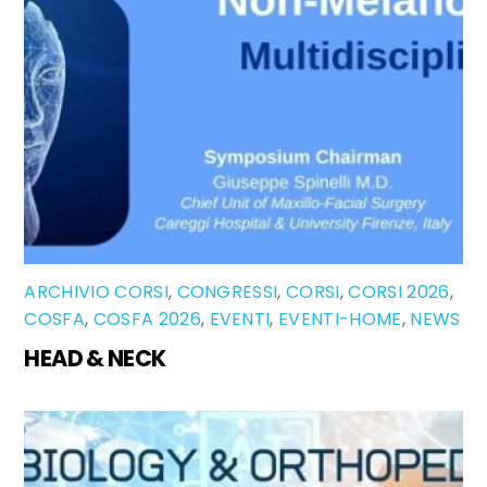
ARCHIVIO CORSI
,
CONGRESSI
,
CORSI
,
CORSI 2026
,
COSFA
,
COSFA 2026
,
EVENTI
,
EVENTI-HOME
,
NEWS
HEAD & NECK