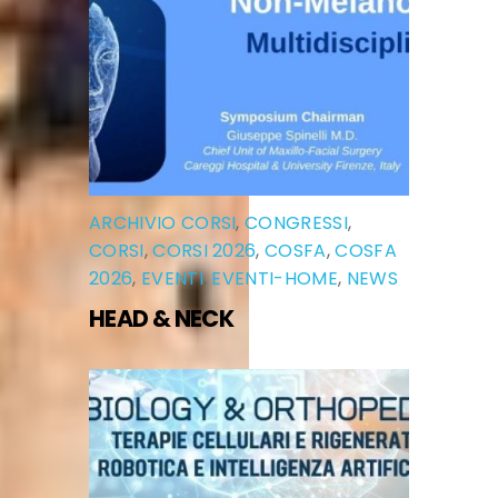
ARCHIVIO CORSI
,
CONGRESSI
,
CORSI
,
CORSI 2026
,
COSFA
,
COSFA
2026
,
EVENTI
,
EVENTI-HOME
,
NEWS
HEAD & NECK