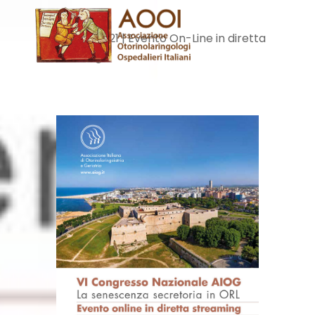
Skip
Men
to
23 Aprile 2021 | Evento On-Line in diretta
content
streaming