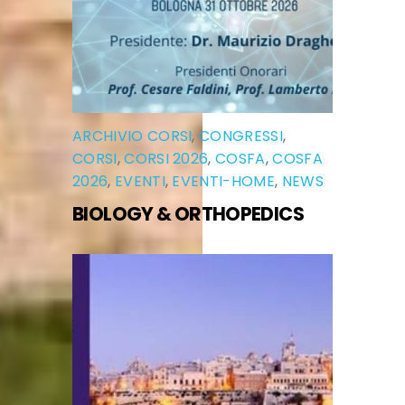
ARCHIVIO CORSI
,
CONGRESSI
,
CORSI
,
CORSI 2026
,
COSFA
,
COSFA
2026
,
EVENTI
,
EVENTI-HOME
,
NEWS
BIOLOGY & ORTHOPEDICS