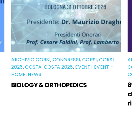
ARCHIVIO CORSI
,
CONGRESSI
,
CORSI
,
CORSI
A
2026
,
COSFA
,
COSFA 2026
,
EVENTI
,
EVENTI-
C
HOME
,
NEWS
C
BIOLOGY & ORTHOPEDICS
8
c
r