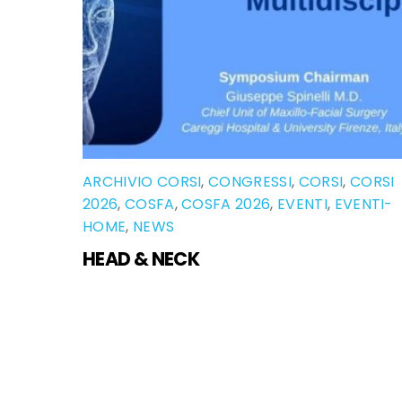
ARCHIVIO CORSI
,
CONGRESSI
,
CORSI
,
CORSI
2026
,
COSFA
,
COSFA 2026
,
EVENTI
,
EVENTI-
HOME
,
NEWS
HEAD & NECK