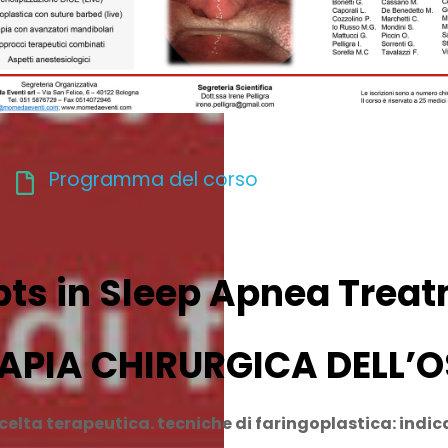
Programma del corso
ts in Sleep Apnea Treat
APIA CHIRURGICA DELL’
scelta terapeutica. tecniche di faringoplastica: indicaz