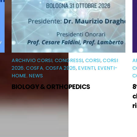
ARCHIVIO CORSI
,
CONGRESSI
,
CORSI
,
CORSI
A
2026
,
COSFA
,
COSFA 2026
,
EVENTI
,
EVENTI-
C
HOME
,
NEWS
C
BIOLOGY & ORTHOPEDICS
8
c
r