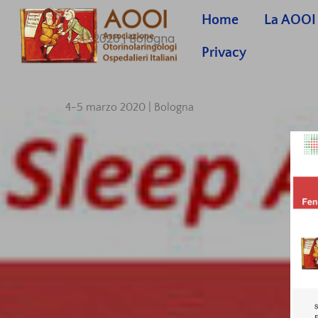
Skip
Home
La AOOI
to
4-5 marzo 2020 | Bologna
content
Privacy
4-5 marzo 2020 | Bologna