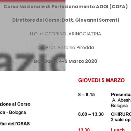
Corso Nazionale di Perfezionamento AOOI (COFA)
D
irettore del Corso: Dott. Giovanni Sorrenti
U.O. di OTORINOLARINGOIATRIA
Dir. Prof. Antonio Pirodda
BOLOGNA
4-5 Marzo 2020