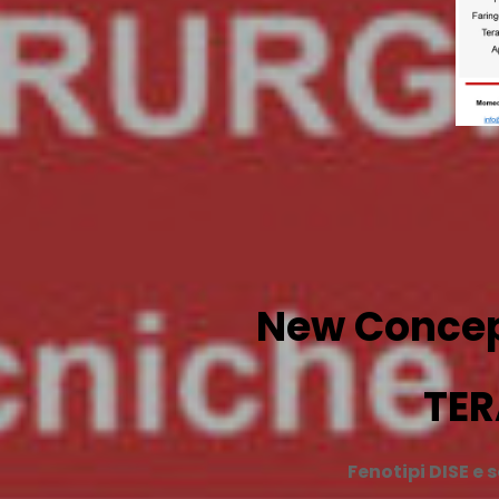
New Concep
TER
Fenotipi DISE e 