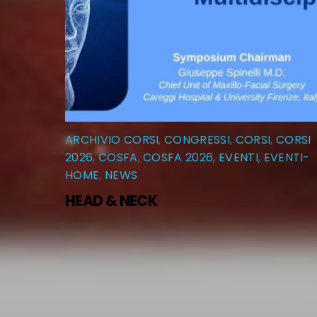
ARCHIVIO CORSI
,
CONGRESSI
,
CORSI
,
CORSI
2026
,
COSFA
,
COSFA 2026
,
EVENTI
,
EVENTI-
HOME
,
NEWS
HEAD & NECK