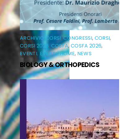
ARCHIVIO CORSI
,
CONGRESSI
,
CORSI
,
CORSI 2026
,
COSFA
,
COSFA 2026
,
EVENTI
,
EVENTI-HOME
,
NEWS
BIOLOGY & ORTHOPEDICS