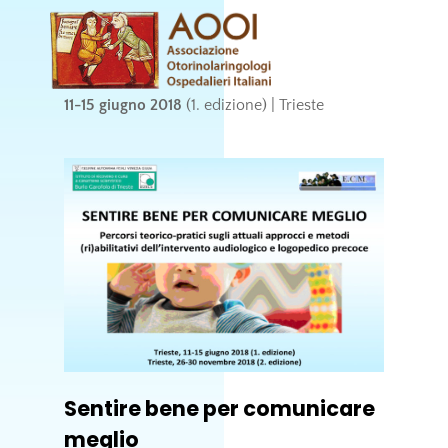
Skip
Men
to
content
11-15 giugno 2018
(1. edizione) | Trieste
Sentire bene per comunicare
meglio