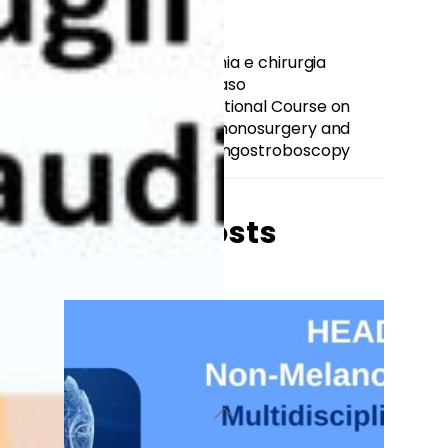
Corso di anatomia e chirurgia
funzionale del naso
International Course on
Phonosurgery and
Laryngostroboscopy
Related Posts