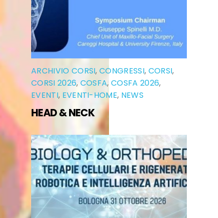
ARCHIVIO CORSI
,
CONGRESSI
,
CORSI
,
CORSI 2026
,
COSFA
,
COSFA 2026
,
EVENTI
,
EVENTI-HOME
,
NEWS
HEAD & NECK