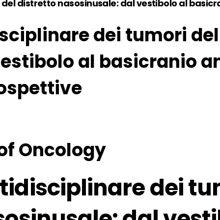
del distretto nasosinusale: dal vestibolo al basicran
sciplinare dei tumori del
stibolo al basicranio ant
rospettive
 of Oncology
tidisciplinare dei tu
sosinusale: dal vesti