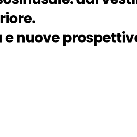
riore.
ità e nuove prospettiv