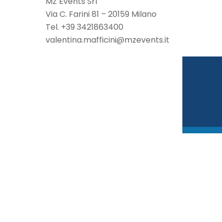
MZ Events Srl
Via C. Farini 81 – 20159 Milano
Tel. +39 3421863400
valentina.mafficini@mzevents.it