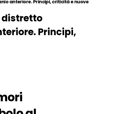
io anteriore. Principi, criticità e nuove
 distretto
eriore. Principi,
mori
bolo al