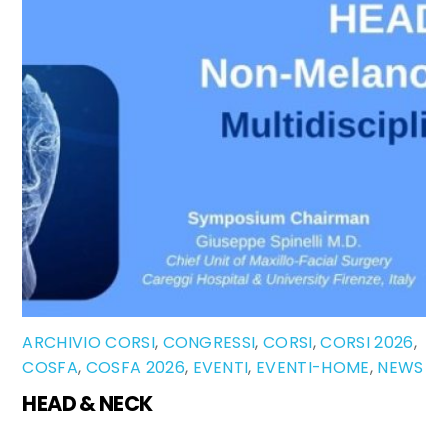
ARCHIVIO CORSI
,
CONGRESSI
,
CORSI
,
CORSI 2026
,
COSFA
,
COSFA 2026
,
EVENTI
,
EVENTI-HOME
,
NEWS
HEAD & NECK