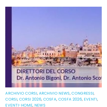
ARCHIVIO CORSI
,
ARCHIVIO NEWS
,
CONGRESSI
,
CORSI
,
CORSI 2026
,
COSFA
,
COSFA 2026
,
EVENTI
,
EVENTI-HOME
,
NEWS