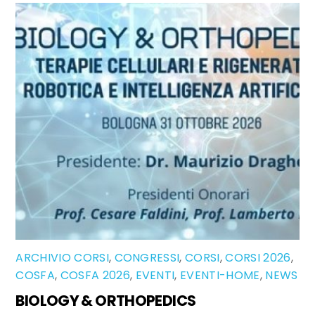
ARCHIVIO CORSI
,
CONGRESSI
,
CORSI
,
CORSI 2026
,
COSFA
,
COSFA 2026
,
EVENTI
,
EVENTI-HOME
,
NEWS
BIOLOGY & ORTHOPEDICS