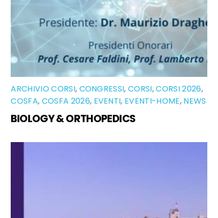
ARCHIVIO CORSI
,
CONGRESSI
,
CORSI
,
CORSI 2026
,
COSFA
,
COSFA 2026
,
EVENTI
,
EVENTI-HOME
,
NEWS
BIOLOGY & ORTHOPEDICS