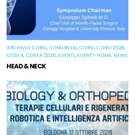
ARCHIVIO CORSI
,
CONGRESSI
,
CORSI
,
CORSI 2026
,
COSFA
,
COSFA 2026
,
EVENTI
,
EVENTI-HOME
,
NEWS
HEAD & NECK