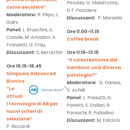
Pirodda, G. Malafronte,
come decidere”
D.T. Panciera
Moderatore:
R. Filipo, L.
Discussant:
P. Marsella
Gaini
Panel:
L. Bruschini, A.
Ore 11.00-11.15
Canale, M. Amadori, A.
Coffee break
Franzetti, G. Frau,
Discussant:
S. Berrettini
Ore 11.15-13.15
“Il colesteatoma del
Ore 16.15-16.45
bambino: una diversa
Simposio Advanced
patologia?”
Bionics
Moderatore:
G. Danesi,
“Le
V. Achilli
attual
Panel:
L. Presutti, G.
i tecnologie di AB per
Panetti, S. Dallari, R.
nuovi criteri di
Pareschi, R. Palladino
selezione”
Discussant:
M. Falcioni
P. Riccardi