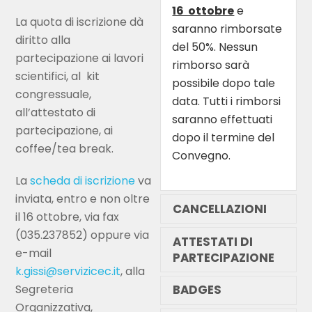
16 ottobre
e
La quota di iscrizione dà
saranno rimborsate
diritto alla
del 50%. Nessun
partecipazione ai lavori
rimborso sarà
scientifici, al kit
possibile dopo tale
congressuale,
data. Tutti i rimborsi
all’attestato di
saranno effettuati
partecipazione, ai
dopo il termine del
coffee/tea break.
Convegno.
La
scheda di iscrizione
va
inviata, entro e non oltre
CANCELLAZIONI
il 16 ottobre, via fax
(035.237852) oppure via
ATTESTATI DI
e-mail
PARTECIPAZIONE
k.gissi@servizicec.it
, alla
BADGES
Segreteria
Organizzativa,