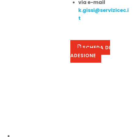
via e-mail
k.gissi@servizicec.i
t
SCHEDA DI
ADESIONE