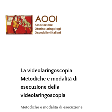
Skip
Men
to
content
La videolaringoscopia
Metodiche e modalità di
esecuzione della
videolaringoscopia
Metodiche e modalità di esecuzione