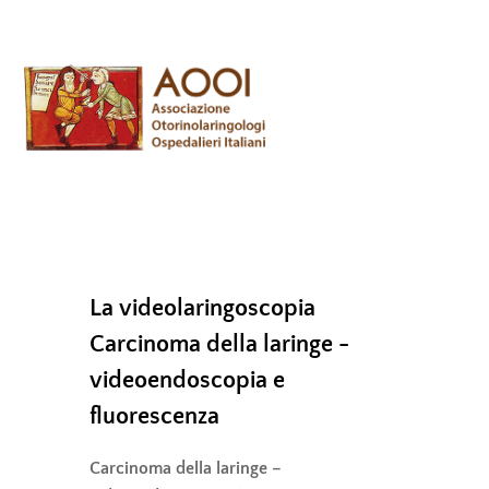
Skip
Men
to
content
La videolaringoscopia
Carcinoma della laringe -
videoendoscopia e
fluorescenza
Carcinoma della laringe –