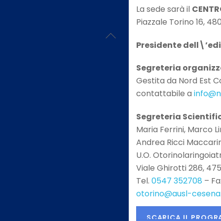
La sede sarà il
CENTR
Piazzale Torino 16, 48
Presidente dell\’ed
Segreteria organizz
Gestita da Nord Est C
contattabile a
info@n
Segreteria Scientifi
Maria Ferrini, Marco Li
Andrea Ricci Maccarin
U.O. Otorinolaringoiatr
Viale Ghirotti 286, 4
Tel.
0547 352708
– Fa
otorino@ausl-cesena.
SCARICA IL PROG