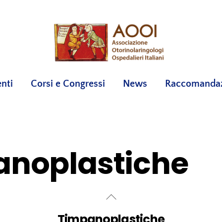
nti
Corsi e Congressi
News
Raccomandazi
anoplastiche
Timpanoplastiche