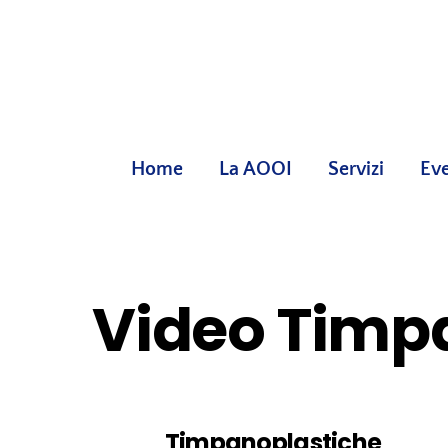
Skip
to
content
Home
La AOOI
Servizi
Eve
Video Timp
Timpanoplastiche